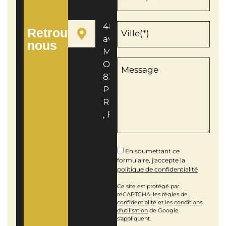
48
Retrouvez-
Ville(*)
avenue
nous
Mont
Oppius
Message
83600
Pinède
Romane
, Fréjus
En soumettant ce
formulaire, j'accepte la
politique de confidentialité
Ce site est protégé par
reCAPTCHA.
les règles de
confidentialité
et
les conditions
d'utilisation
de Google
s'appliquent.